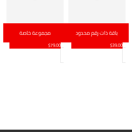
باقة ذات رقم محدود
مجموعة خاصة
$
79.00
$
39.00