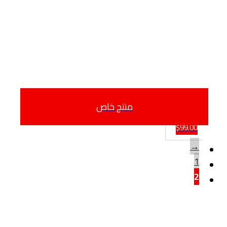
منتج خاص
$
99.00
→
1
2