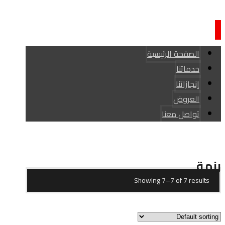
الصفحة الرئيسية
خدماتنا
إنجازاتنا
العروض
تواصل معنا
حقوق النشر © كاركير القادسية
رزمة
Showing 7–7 of 7 results