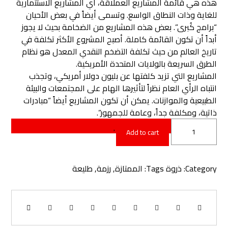
هذه هي قائمة المشاريع العملاقة، أي المشاريع الاستثمارية
للغاية وذات النطاق الواسع. وتسمى أيضاً في بعض الأحيان
“برامج كُبرى”. بعض هذه المشاريع من الضخامة بحيث لا يجوز
أبداً أن تكون القائمة كاملة. أصبح المشروع الأكثر تكلفة في
تاريخ العالم من حيث تكلفة التضخم النقدي المعدل هو نظام
الطرق السريعة بالولايات المتحدة الأمريكية.
المشاريع التي تزيد كلفتها عن بليون دولار أمريكي، وتجذب
انتباه الرأي العام نظراً لتأثيرها الهام على المجتمعات والبيئة
الطبيعية والموازنات. يمكن أن تكون المشاريع أيضاً “مبادرات
ذاتية، ومكلفة جداً، وعامة للجمهور”.
Add to cart
Category:
ذروة
Tags:
الممتازة
,
رزمة
,
طليعة