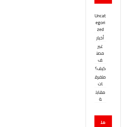
Uncat
egori
zed
أخبار
غير
مصن
ف
كيف؟
متفرق
ات
مقابل
ة
مل