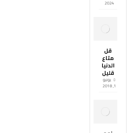
2024
قل
متاع
الدنيا
قليل
يونيو
1, 2018