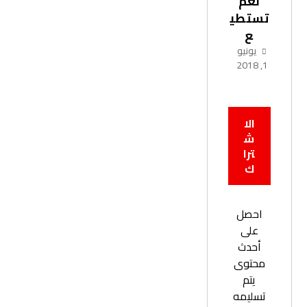
نعم
تستطي
ع
يونيو
1, 2018
الا
ش
ترا
ك
احصل
على
أحدث
محتوى
يتم
تسليمه