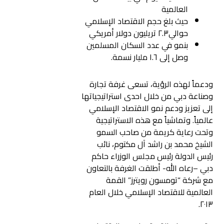
العالمية
حيث بلغ حجم الاقتصاد الإسلامي
حوالي٢.٣ تريليون دولار أمريكي
بنمو في عدد السكان المسلمين
وصل إلى ١.٦ مليار نسمة.
ودعماً لهذه الرؤية، تسعى غرفة تجارة
وصناعة دبي من خلال احدى استراتيجياتها
إلى تعزيز ودعم نمو الاقتصاد الإسلامي
عالمياً. وتماشياً مع هذه الاستراتيجية
وتحت رعاية كريمة من صاحب السمو
الشيخ محمد بن راشد آل مكتوم، نائب
رئيس الدولة رئيس مجلس الوزراء حاكم
دبي –رعاه الله- أطلقت الغرفة بالتعاون
مع شركة “تومسون رويترز” القمة
العالمية للاقتصاد الإسلامي خلال العام
٢٠١٣.