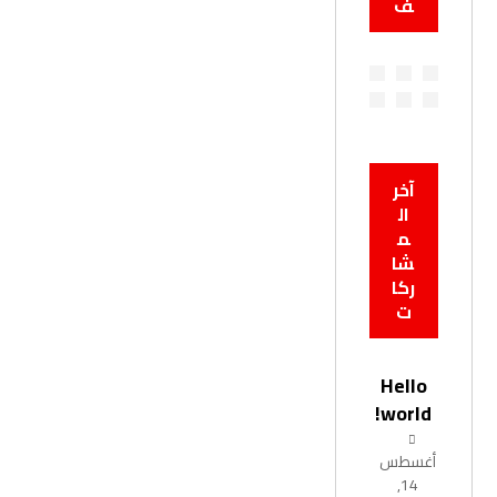
ف
آخر
ال
م
شا
ركا
ت
Hello
world!
أغسطس
14,