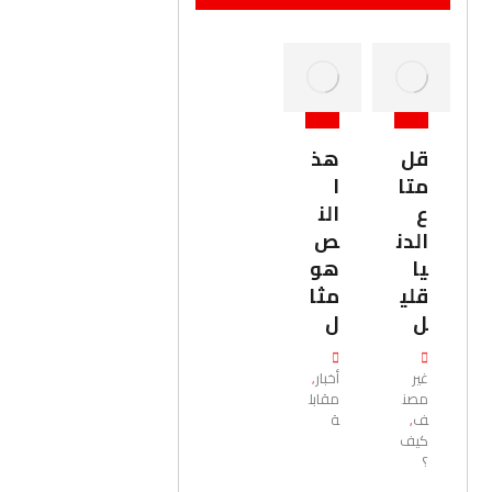
قل
هذ
متا
ا
ع
الن
الدن
ص
يا
هو
قلي
مثا
ل
ل
غير
أخبار
,
مصن
مقابل
ف
ة
,
كيف
؟